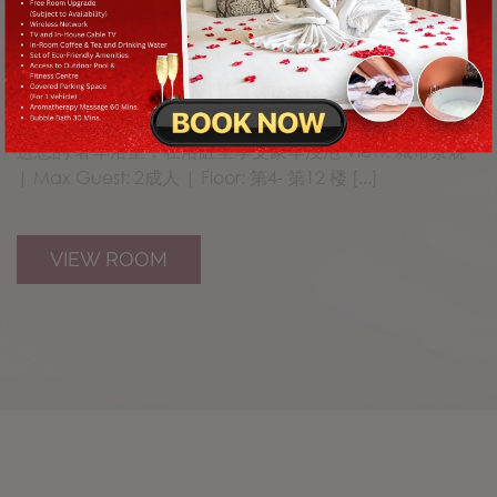
CHECK AVAILABILITY
Sathorn的当代生活区域。 凯文沙吞曼谷酒店的一卧室套房
之
宽敞明亮，带落地到天花板的窗户与中性调色 板。独立的
曼谷
受
客厅和饭厅提供舒适的工作和休闲角落。磨砂玻璃推拉门入
进您的 奢华浴室，在浴缸里享受豪华浸泡 View: 城市景观
| Max Guest: 2成人 | Floor: 第4- 第12 楼 [...]
阳台上
VIEW ROOM