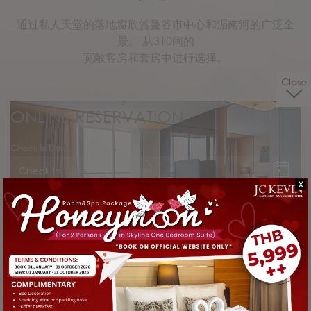
通过私人天堂的落地窗欣赏曼谷市中心和湄南河的广泛全
景。 从310间的
宽敞客房和套房中进行选择。
Close
ONLINE RESERVATION
Check In Date
X
Check Out Date
一卧室套房
Discount Code
64平方米
超大床或者双人床