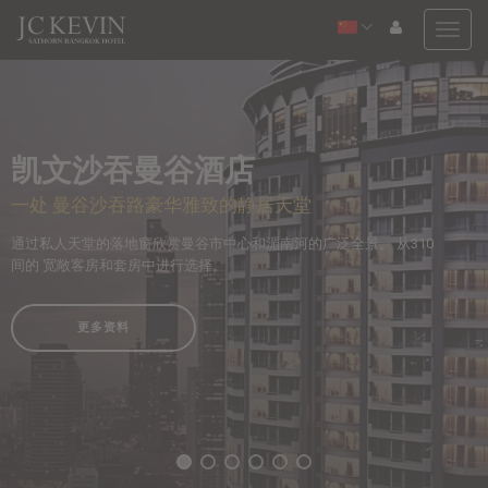
Togg
navig
凯文沙吞曼谷酒店
一处 曼谷沙吞路豪华雅致的静居天堂
通过私人天堂的落地窗欣赏曼谷市中心和湄南河的广泛全景。 从310
间的 宽敞客房和套房中进行选择。
更多资料